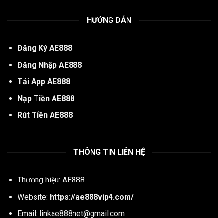
HƯỚNG DẪN
Đăng Ký AE888
Đăng Nhập AE888
Tải App AE888
Nạp Tiền AE888
Rút Tiền AE888
THÔNG TIN LIÊN HỆ
Thương hiệu: AE888
Website:
https://ae888vip4.com/
Email:
linkae888net@gmail.com