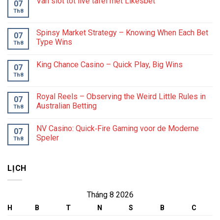
Van slot tot live tafel met Likesbet
07
Th8
Spinsy Market Strategy – Knowing When Each Bet
07
Type Wins
Th8
King Chance Casino – Quick Play, Big Wins
07
Th8
Royal Reels – Observing the Weird Little Rules in
07
Australian Betting
Th8
NV Casino: Quick‑Fire Gaming voor de Moderne
07
Speler
Th8
LỊCH
Tháng 8 2026
H
B
T
N
S
B
C