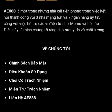
AE888
là một trong những nhà cái tiên phong trong việc kết
nối thành công với 3 nhà mạng lớn và 7 ngân hàng uy tín,
cùng với việc hỗ trợ các ví điện tử như Momo và tiền ảo.
Điều này là minh chứng rõ ràng cho sự uy tín và chất lượng
VỀ CHÚNG TÔI
Chính Sách Bảo Mật
Điều Khoản Sử Dụng
Chơi Có Trách Nhiệm
Miễn Trừ Trách Nhiệm
Liên Hệ AE888