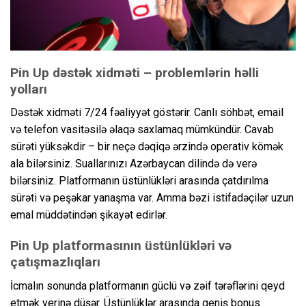
Pin Up dəstək xidməti – problemlərin həlli
yolları
Dəstək xidməti 7/24 fəaliyyət göstərir. Canlı söhbət, email
və telefon vasitəsilə əlaqə saxlamaq mümkündür. Cavab
sürəti yüksəkdir – bir neçə dəqiqə ərzində operativ kömək
ala bilərsiniz. Suallarınızı Azərbaycan dilində də verə
bilərsiniz. Platformanın üstünlükləri arasında çatdırılma
sürəti və peşəkar yanaşma var. Amma bəzi istifadəçilər uzun
emal müddətindən şikayət edirlər.
Pin Up platformasının üstünlükləri və
çatışmazlıqları
İcmalın sonunda platformanın güclü və zəif tərəflərini qeyd
etmək yerinə düşər. Üstünlüklər arasında geniş bonus