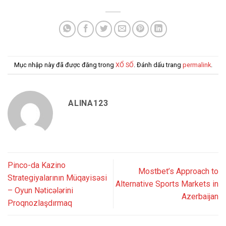
Mục nhập này đã được đăng trong
XỔ SỐ
. Đánh dấu trang
permalink
.
ALINA123
Pinco-da Kazino
Mostbet’s Approach to
Strategiyalarının Müqayisəsi
Alternative Sports Markets in
– Oyun Nəticələrini
Azerbaijan
Proqnozlaşdırmaq