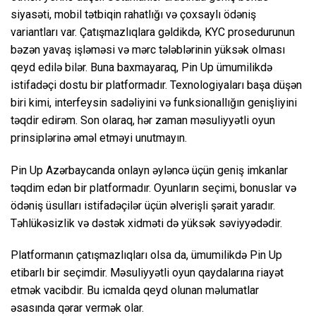
siyasəti, mobil tətbiqin rahatlığı və çoxsaylı ödəniş
variantları var. Çatışmazlıqlara gəldikdə, KYC prosedurunun
bəzən yavaş işləməsi və mərc tələblərinin yüksək olması
qeyd edilə bilər. Buna baxmayaraq, Pin Up ümumilikdə
istifadəçi dostu bir platformadır. Texnologiyaları başa düşən
biri kimi, interfeysin sadəliyini və funksionallığın genişliyini
təqdir edirəm. Son olaraq, hər zaman məsuliyyətli oyun
prinsiplərinə əməl etməyi unutmayın.
Pin Up Azərbaycanda onlayn əyləncə üçün geniş imkanlar
təqdim edən bir platformadır. Oyunların seçimi, bonuslar və
ödəniş üsulları istifadəçilər üçün əlverişli şərait yaradır.
Təhlükəsizlik və dəstək xidməti də yüksək səviyyədədir.
Platformanın çatışmazlıqları olsa da, ümumilikdə Pin Up
etibarlı bir seçimdir. Məsuliyyətli oyun qaydalarına riayət
etmək vacibdir. Bu icmalda qeyd olunan məlumatlar
əsasında qərar vermək olar.