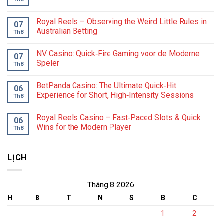
Royal Reels – Observing the Weird Little Rules in
07
Australian Betting
Th8
NV Casino: Quick‑Fire Gaming voor de Moderne
07
Speler
Th8
BetPanda Casino: The Ultimate Quick‑Hit
06
Experience for Short, High‑Intensity Sessions
Th8
Royal Reels Casino – Fast‑Paced Slots & Quick
06
Wins for the Modern Player
Th8
LỊCH
Tháng 8 2026
H
B
T
N
S
B
C
1
2