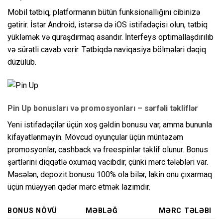
Mobil tətbiq, platformanın bütün funksionallığını cibinizə
gətirir. İstər Android, istərsə də iOS istifadəçisi olun, tətbiq
yükləmək və quraşdırmaq asandır. İnterfeys optimallaşdırılıb
və sürətli cavab verir. Tətbiqdə naviqasiya bölmələri dəqiq
düzülüb.
Pin Up bonusları və promosyonları – sərfəli təkliflər
Yeni istifadəçilər üçün xoş gəldin bonusu var, amma bununla
kifayətlənməyin. Mövcud oyunçular üçün müntəzəm
promosyonlar, cashback və freespinlər təklif olunur. Bonus
şərtlərini diqqətlə oxumaq vacibdir, çünki mərc tələbləri var.
Məsələn, depozit bonusu 100% ola bilər, lakin onu çıxarmaq
üçün müəyyən qədər mərc etmək lazımdır.
BONUS NÖVÜ
MƏBLƏĞ
MƏRC TƏLƏBI