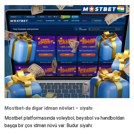
Mostbet-də digər idman növləri – siyahı
Mostbet platformasında voleybol, beysbol və həndboldan
başqa bir çox idman növü var. Budur siyahı: