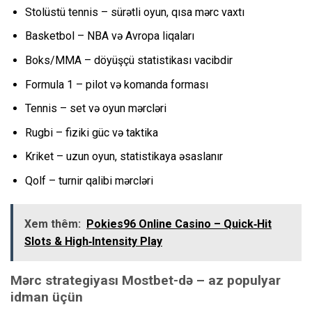
Stolüstü tennis – sürətli oyun, qısa mərc vaxtı
Basketbol – NBA və Avropa liqaları
Boks/MMA – döyüşçü statistikası vacibdir
Formula 1 – pilot və komanda forması
Tennis – set və oyun mərcləri
Rugbi – fiziki güc və taktika
Kriket – uzun oyun, statistikaya əsaslanır
Qolf – turnir qalibi mərcləri
Xem thêm:
Pokies96 Online Casino – Quick‑Hit
Slots & High‑Intensity Play
Mərc strategiyası Mostbet-də – az populyar
idman üçün