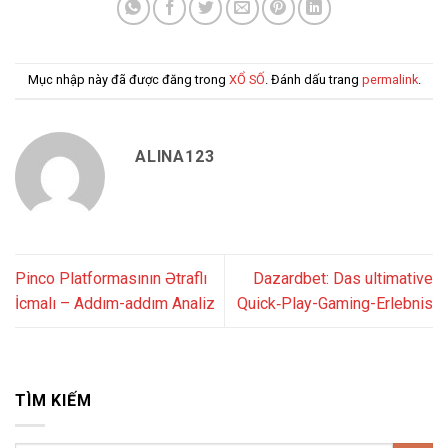
Mục nhập này đã được đăng trong
XỔ SỐ
. Đánh dấu trang
permalink
.
ALINA123
Pinco Platformasının Ətraflı
Dazardbet: Das ultimative
İcmalı – Addım-addım Analiz
Quick‑Play-Gaming-Erlebnis
TÌM KIẾM