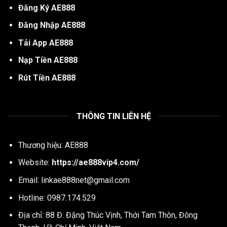
Đăng Ký AE888
Đăng Nhập AE888
Tải App AE888
Nạp Tiền AE888
Rút Tiền AE888
THÔNG TIN LIÊN HỆ
Thương hiệu: AE888
Website:
https://ae888vip4.com/
Email:
linkae888net@gmail.com
Hotline:
0987.174.529
Địa chỉ:
88 Đ. Đặng Thúc Vịnh, Thới Tam Thôn, Đông