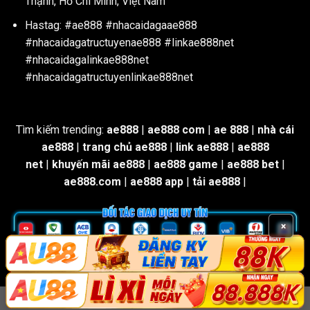
Thạnh, Hồ Chí Minh, Việt Nam
Hastag:
#ae888 #nhacaidagaae888
#nhacaidagatructuyenae888 #linkae888net
#nhacaidagalinkae888net
#nhacaidagatructuyenlinkae888net
Tìm kiếm trending:
ae888
|
ae888 com
|
ae 888
|
nhà cái
ae888
|
trang chủ ae888
|
link ae888
|
ae888
net
|
khuyến mãi ae888
|
ae888
game
|
ae888
bet
|
ae888
.com
|
ae888
app
|
tải ae888
|
×
Copyright 2026 ©
Flatsome Theme