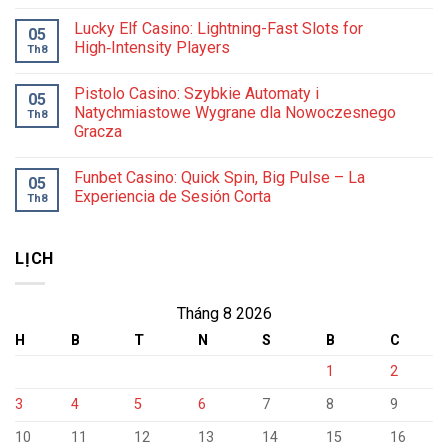
Lucky Elf Casino: Lightning-Fast Slots for
05
High‑Intensity Players
Th8
Pistolo Casino: Szybkie Automaty i
05
Natychmiastowe Wygrane dla Nowoczesnego
Th8
Gracza
Funbet Casino: Quick Spin, Big Pulse – La
05
Experiencia de Sesión Corta
Th8
LỊCH
Tháng 8 2026
H
B
T
N
S
B
C
1
2
3
4
5
6
7
8
9
10
11
12
13
14
15
16