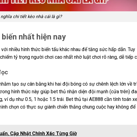
nghĩa chi tiết kèo nhà cái là gì?
 biến nhất hiện nay
 với nhiều hình thức biến tấu khác nhau để tăng sức hấp dẫn. Tuy
chiếm tỷ trọng người chơi cao nhất nhờ luật chơi rõ ràng, dễ tiếp c
đọc
nhằm tạo sự cân bằng khi hai đội bóng có sự chênh lệch lớn về tr
trong hình thức này giúp bet thủ nhận diện đội mạnh (cửa trên) đ
 ví dụ như 0.5, 1 hoặc 1.5 trái. Bet thủ tại AE888 cần tính toán 
 mình chọn có thực sự giành chiến thắng chung cuộc hay không để
uẩn, Cập Nhật Chính Xác Từng Giờ