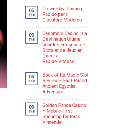
CrownPlay: Gaming
05
Rapido per il
Th8
Giocatore Moderno
Casombie Casino : La
05
Destination Ultime
Th8
pour les Frissons de
Slots et de Jeux en
Direct à
Rapide‑Vitesse
Book of Ra Magic Slot
05
Review – Fast‑Paced
Th8
Ancient Egyptian
Adventure
Golden Panda Casino
05
– Mobile‑First
Th8
Spenning for Rask
Vinnende