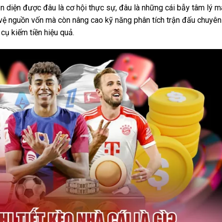
n diện được đâu là cơ hội thực sự, đâu là những cái bẫy tâm lý m
o vệ nguồn vốn mà còn nâng cao kỹ năng phân tích trận đấu chuyên
ụ kiếm tiền hiệu quả.