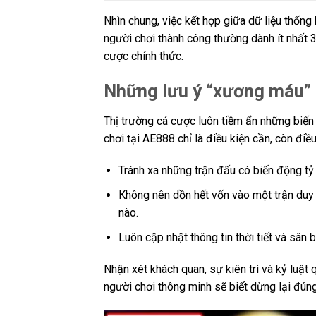
Nhìn chung, việc kết hợp giữa dữ liệu thốn
người chơi thành công thường dành ít nhất 30
cược chính thức.
Những lưu ý “xương máu” k
Thị trường cá cược luôn tiềm ẩn những biến 
chơi tại AE888 chỉ là điều kiện cần, còn điề
Tránh xa những trận đấu có biến động tỷ 
Không nên dồn hết vốn vào một trận duy 
nào.
Luôn cập nhật thông tin thời tiết và sân b
Nhận xét khách quan, sự kiên trì và kỷ luật q
người chơi thông minh sẽ biết dừng lại đúng 