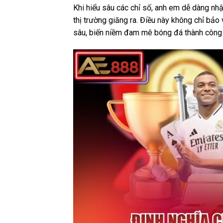
Khi hiểu sâu các chỉ số, anh em dễ dàng nhậ
thị trường giăng ra. Điều này không chỉ bả
sâu, biến niềm đam mê bóng đá thành công c