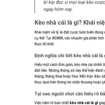
bí kíp đọc vị mọi loại kèo cư
ngay hôm nay.
Kèo nhà cái là gì? Khái n
Khái niệm về tỷ lệ đặt cược luôn biến động
cụ thể. Tại AE888, các chuyên gia phân tích
thực tế nhất.
Định nghĩa chi tiết kèo nhà cái là 
Hiểu một cách đơn giản, kèo nhà cái chính l
đặt tiền. Những thông số này thể hiện đánh 
thắng, thắng thua hoặc hòa. Mỗi trận đấu sẽ 
thực dựa trên thông tin chấn thương hoặc p
Tại sao người chơi cần hiểu rõ b
Việc nắm rõ bản chất
kèo nhà cái là gì
giúp