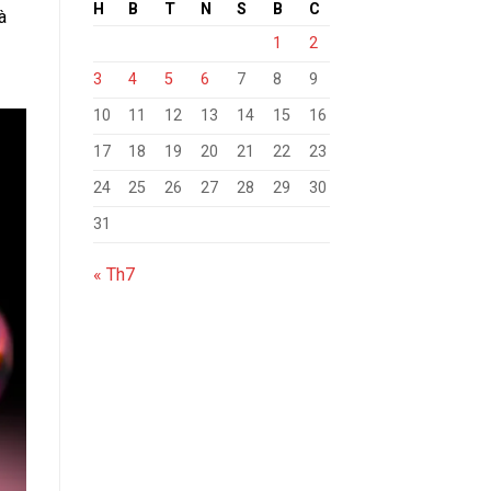
H
B
T
N
S
B
C
à
1
2
3
4
5
6
7
8
9
10
11
12
13
14
15
16
17
18
19
20
21
22
23
24
25
26
27
28
29
30
31
« Th7