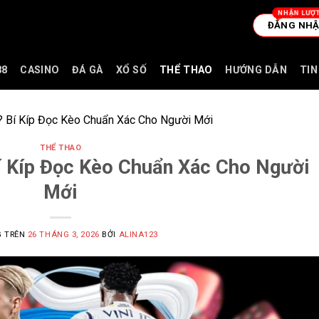
ĐĂNG NH
88
CASINO
ĐÁ GÀ
XỔ SỐ
THỂ THAO
HƯỚNG DẪN
TIN
? Bí Kíp Đọc Kèo Chuẩn Xác Cho Người Mới
THỂ THAO
í Kíp Đọc Kèo Chuẩn Xác Cho Người
Mới
G TRÊN
26 THÁNG 3, 2026
BỞI
ALINA123