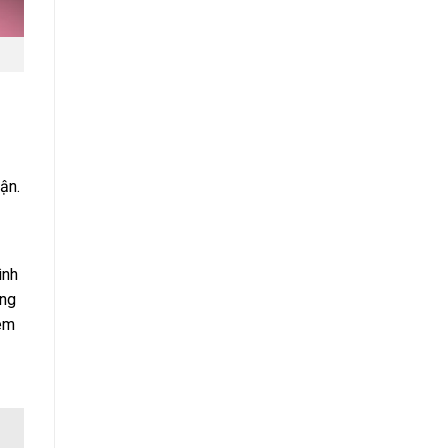
ận.
ình
ang
xem