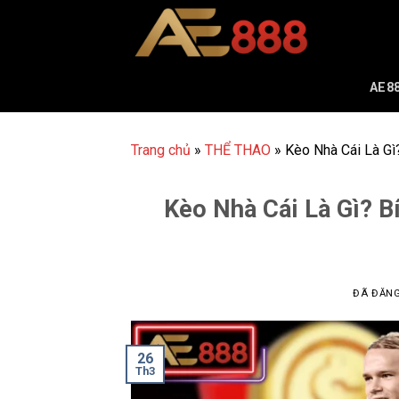
Chuyển
đến
nội
dung
AE8
Trang chủ
»
THỂ THAO
»
Kèo Nhà Cái Là Gì
Kèo Nhà Cái Là Gì? B
ĐÃ ĐĂN
26
Th3