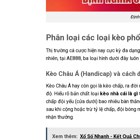
Định 
Phân loại các loại kèo phổ
Thị trường cá cược hiện nay cực kỳ đa dạng
nhiên, tại AE888, ba loại hình dưới đây luôn 
Kèo Châu Á (Handicap) và cách 
Kèo Châu Á hay còn gọi là kèo chấp, ra đời 
độ. Hiểu rõ bản chất loại
kèo nhà cái là gì
chấp đội yếu (cửa dưới) bao nhiêu bàn thắng,
sau khi cộng hoặc trừ tỷ lệ chấp, đội bóng
nhận thưởng.
Xem thêm:
Xổ Số Nhanh - Kết Quả Ch