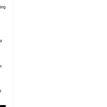
hững
ật
ức
t