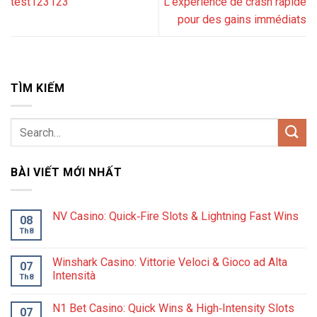
test123123
L’expérience de crash rapide
pour des gains immédiats
TÌM KIẾM
BÀI VIẾT MỚI NHẤT
NV Casino: Quick‑Fire Slots & Lightning Fast Wins
08
Th8
Winshark Casino: Vittorie Veloci & Gioco ad Alta
07
Intensità
Th8
N1 Bet Casino: Quick Wins & High‑Intensity Slots
07