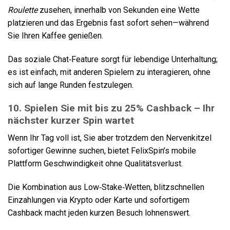
Roulette
zusehen, innerhalb von Sekunden eine Wette
platzieren und das Ergebnis fast sofort sehen—während
Sie Ihren Kaffee genießen.
Das soziale Chat‑Feature sorgt für lebendige Unterhaltung;
es ist einfach, mit anderen Spielern zu interagieren, ohne
sich auf lange Runden festzulegen.
10. Spielen Sie mit bis zu 25% Cashback – Ihr
nächster kurzer Spin wartet
Wenn Ihr Tag voll ist, Sie aber trotzdem den Nervenkitzel
sofortiger Gewinne suchen, bietet FelixSpin’s mobile
Plattform Geschwindigkeit ohne Qualitätsverlust.
Die Kombination aus Low‑Stake‑Wetten, blitzschnellen
Einzahlungen via Krypto oder Karte und sofortigem
Cashback macht jeden kurzen Besuch lohnenswert.