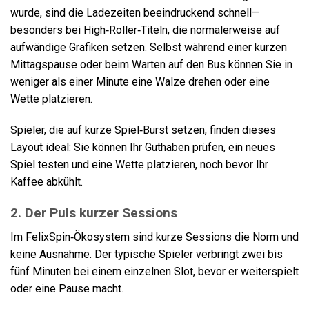
wurde, sind die Ladezeiten beeindruckend schnell—
besonders bei High‑Roller‑Titeln, die normalerweise auf
aufwändige Grafiken setzen. Selbst während einer kurzen
Mittagspause oder beim Warten auf den Bus können Sie in
weniger als einer Minute eine Walze drehen oder eine
Wette platzieren.
Spieler, die auf kurze Spiel‑Burst setzen, finden dieses
Layout ideal: Sie können Ihr Guthaben prüfen, ein neues
Spiel testen und eine Wette platzieren, noch bevor Ihr
Kaffee abkühlt.
2. Der Puls kurzer Sessions
Im FelixSpin‑Ökosystem sind kurze Sessions die Norm und
keine Ausnahme. Der typische Spieler verbringt zwei bis
fünf Minuten bei einem einzelnen Slot, bevor er weiterspielt
oder eine Pause macht.