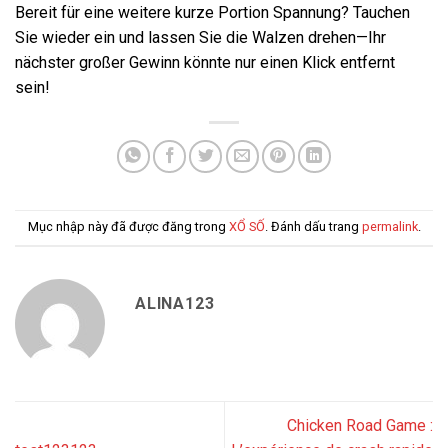
Bereit für eine weitere kurze Portion Spannung? Tauchen
Sie wieder ein und lassen Sie die Walzen drehen—Ihr
nächster großer Gewinn könnte nur einen Klick entfernt
sein!
Mục nhập này đã được đăng trong
XỔ SỐ
. Đánh dấu trang
permalink
.
ALINA123
Chicken Road Game :