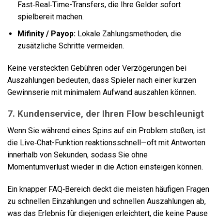
Fast‑Real‑Time-Transfers, die Ihre Gelder sofort
spielbereit machen.
Mifinity / Payop:
Lokale Zahlungsmethoden, die
zusätzliche Schritte vermeiden.
Keine versteckten Gebühren oder Verzögerungen bei
Auszahlungen bedeuten, dass Spieler nach einer kurzen
Gewinnserie mit minimalem Aufwand auszahlen können.
7. Kundenservice, der Ihren Flow beschleunigt
Wenn Sie während eines Spins auf ein Problem stoßen, ist
die Live‑Chat-Funktion reaktionsschnell—oft mit Antworten
innerhalb von Sekunden, sodass Sie ohne
Momentumverlust wieder in die Action einsteigen können.
Ein knapper FAQ‑Bereich deckt die meisten häufigen Fragen
zu schnellen Einzahlungen und schnellen Auszahlungen ab,
was das Erlebnis für diejenigen erleichtert, die keine Pause