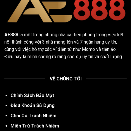
AE888
là một trong những nhà cái tiên phong trong việc kết
nối thành công với 3 nhà mạng lớn và 7 ngân hàng uy tín,
cùng với việc hỗ trợ các ví điện tử như Momo và tiền ảo.
Điều này là minh chứng rõ ràng cho sự uy tín và chất lượng
VỀ CHÚNG TÔI
Chính Sách Bảo Mật
Điều Khoản Sử Dụng
Chơi Có Trách Nhiệm
Miễn Trừ Trách Nhiệm