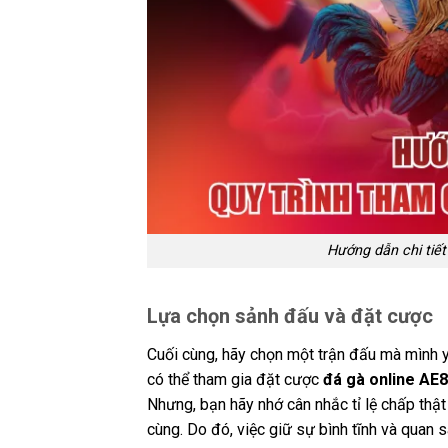
Hướng dẫn chi tiết
Lựa chọn sảnh đấu và đặt cược
Cuối cùng, hãy chọn một trận đấu mà mình yê
có thể tham gia đặt cược
đá gà online AE
Nhưng, bạn hãy nhớ cân nhắc tỉ lệ chấp thật
cùng. Do đó, việc giữ sự bình tĩnh và quan 