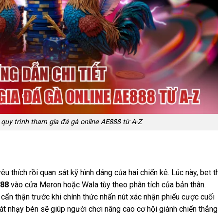
 quy trình tham gia đá gà online AE888 từ A-Z
u thích rồi quan sát kỹ hình dáng của hai chiến kê. Lúc này, bet t
888
vào cửa Meron hoặc Wala tùy theo phân tích của bản thân.
 cẩn thận trước khi chính thức nhấn nút xác nhận phiếu cược cuối
sát nhạy bén sẽ giúp người chơi nâng cao cơ hội giành chiến thắng