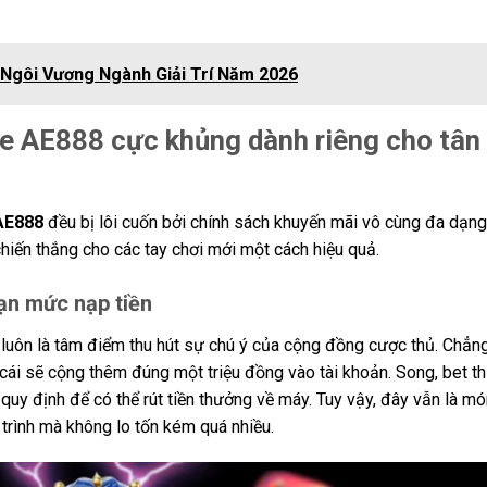
 Ngôi Vương Ngành Giải Trí Năm 2026
ne AE888 cực khủng dành riêng cho tân
 AE888
đều bị lôi cuốn bởi chính sách khuyến mãi vô cùng đa dạng
hiến thắng cho các tay chơi mới một cách hiệu quả.
ạn mức nạp tiền
 luôn là tâm điểm thu hút sự chú ý của cộng đồng cược thủ. Chẳn
 cái sẽ cộng thêm đúng một triệu đồng vào tài khoản. Song, bet t
uy định để có thể rút tiền thưởng về máy. Tuy vậy, đây vẫn là mó
 trình mà không lo tốn kém quá nhiều.