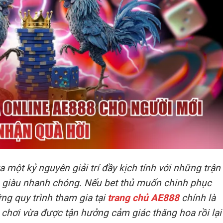
 một kỷ nguyên giải trí đầy kịch tính với những trận
m giàu nhanh chóng. Nếu bet thủ muốn chinh phục
ng quy trình tham gia tại
trang chủ AE888
chính là
 chơi vừa được tận hưởng cảm giác thăng hoa rồi lại