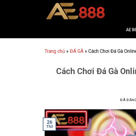
Chuyển
đến
nội
dung
AE8
Trang chủ
»
ĐÁ GÀ
»
Cách Chơi Đá Gà Onli
Cách Chơi Đá Gà Onl
ĐÃ ĐĂN
26
Th3