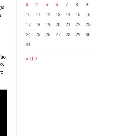
3
4
5
6
7
8
9
ược
u
10
11
12
13
14
15
16
17
18
19
20
21
22
23
24
25
26
27
28
29
30
31
vào
« Th7
 kỹ
ực