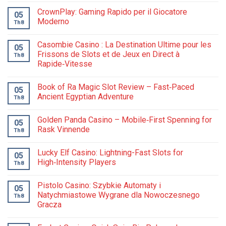
CrownPlay: Gaming Rapido per il Giocatore
05
Moderno
Th8
Casombie Casino : La Destination Ultime pour les
05
Frissons de Slots et de Jeux en Direct à
Th8
Rapide‑Vitesse
Book of Ra Magic Slot Review – Fast‑Paced
05
Ancient Egyptian Adventure
Th8
Golden Panda Casino – Mobile‑First Spenning for
05
Rask Vinnende
Th8
Lucky Elf Casino: Lightning-Fast Slots for
05
High‑Intensity Players
Th8
Pistolo Casino: Szybkie Automaty i
05
Natychmiastowe Wygrane dla Nowoczesnego
Th8
Gracza