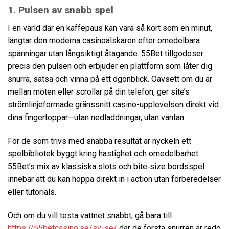
1. Pulsen av snabb spel
I en värld där en kaffepaus kan vara så kort som en minut,
längtar den moderna casinoälskaren efter omedelbara
spänningar utan långsiktigt åtagande. 55Bet tillgodoser
precis den pulsen och erbjuder en plattform som låter dig
snurra, satsa och vinna på ett ögonblick. Oavsett om du är
mellan möten eller scrollar på din telefon, ger site’s
strömlinjeformade gränssnitt casino-upplevelsen direkt vid
dina fingertoppar—utan nedladdningar, utan väntan.
För de som trivs med snabba resultat är nyckeln ett
spelbibliotek byggt kring hastighet och omedelbarhet.
55Bet’s mix av klassiska slots och bite‑size bordsspel
innebär att du kan hoppa direkt in i action utan förberedelser
eller tutorials.
Och om du vill testa vattnet snabbt, gå bara till
https://55betcasino.se/sv-se/
där de första snurren är redo