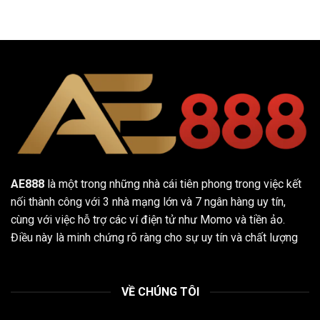
AE888
là một trong những nhà cái tiên phong trong việc kết
nối thành công với 3 nhà mạng lớn và 7 ngân hàng uy tín,
cùng với việc hỗ trợ các ví điện tử như Momo và tiền ảo.
Điều này là minh chứng rõ ràng cho sự uy tín và chất lượng
VỀ CHÚNG TÔI