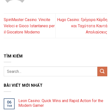
SpinMaster Casino: Vincite
Hugo Casino: Γρήγορα Κέρδη
Veloci e Gioco Istantaneo per
και Ταχύτατα Καυτά
il Giocatore Moderno
Απολαύσεις
TÌM KIẾM
BÀI VIẾT MỚI NHẤT
Leon Casino: Quick Wins and Rapid Action for the
06
Modern Gamer
Th8