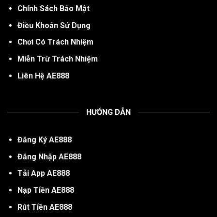
Chính Sách Bảo Mật
Điều Khoản Sử Dụng
Chơi Có Trách Nhiệm
Miễn Trừ Trách Nhiệm
Liên Hệ AE888
HƯỚNG DẪN
Đăng Ký AE888
Đăng Nhập AE888
Tải App AE888
Nạp Tiền AE888
Rút Tiền AE888