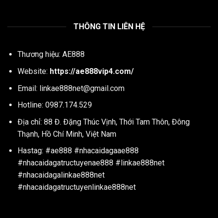
THÔNG TIN LIÊN HỆ
Thương hiệu: AE888
Website:
https://ae888vip4.com/
Email:
linkae888net@gmail.com
Hotline:
0987.174.529
Địa chỉ:
88 Đ. Đặng Thúc Vịnh, Thới Tam Thôn, Đông
Thạnh, Hồ Chí Minh, Việt Nam
Hastag:
#ae888 #nhacaidagaae888
#nhacaidagatructuyenae888 #linkae888net
#nhacaidagalinkae888net
#nhacaidagatructuyenlinkae888net