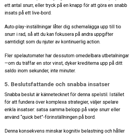
ett antal snurr, eller tryck på en knapp för att göra en snabb
insats på ett live‑bord.
Auto‑play-inställningar låter dig schemalägga upp till tio
snurr i rad, så att du kan fokusera på andra uppgifter
samtidigt som du njuter av kontinuerlig action.
Fler spelautomater har dessutom omedelbara utbetalningar
—om du träffar en stor vinst, dyker krediterna upp på ditt
saldo inom sekunder, inte minuter.
5. Beslutsfattande och snabba insatser
Snabba beslut är kännetecknet för denna spelstil. Istället
för att fundera över komplexa strategier, väljer spelare
enkla insatser: satsa samma belopp på varje snurr eller
använd “quick bet”-förinställningen på bord.
Denna konsekvens minskar kognitiv belastning och håller