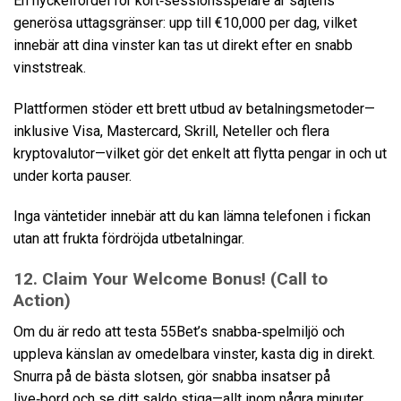
En nyckelfördel för kort‑sessionsspelare är sajtens
generösa uttagsgränser: upp till €10,000 per dag, vilket
innebär att dina vinster kan tas ut direkt efter en snabb
vinststreak.
Plattformen stöder ett brett utbud av betalningsmetoder—
inklusive Visa, Mastercard, Skrill, Neteller och flera
kryptovalutor—vilket gör det enkelt att flytta pengar in och ut
under korta pauser.
Inga väntetider innebär att du kan lämna telefonen i fickan
utan att frukta fördröjda utbetalningar.
12. Claim Your Welcome Bonus! (Call to
Action)
Om du är redo att testa 55Bet’s snabba‑spelmiljö och
uppleva känslan av omedelbara vinster, kasta dig in direkt.
Snurra på de bästa slotsen, gör snabba insatser på
live‑bord och se ditt saldo stiga—allt inom några minuter