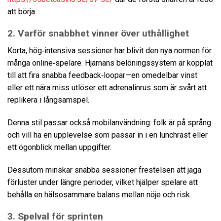
att börja.
2. Varför snabbhet vinner över uthållighet
Korta, hög‑intensiva sessioner har blivit den nya normen för
många online‑spelare. Hjärnans belöningssystem är kopplat
till att fira snabba feedback‑loopar—en omedelbar vinst
eller ett nära miss utlöser ett adrenalinrus som är svårt att
replikera i långsamspel.
Denna stil passar också mobilanvändning: folk är på språng
och vill ha en upplevelse som passar in i en lunchrast eller
ett ögonblick mellan uppgifter.
Dessutom minskar snabba sessioner frestelsen att jaga
förluster under längre perioder, vilket hjälper spelare att
behålla en hälsosammare balans mellan nöje och risk.
3. Spelval för sprinten