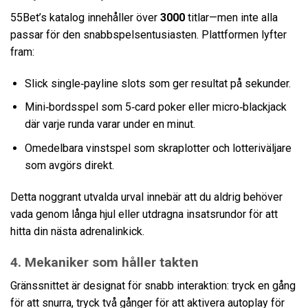
55Bet’s katalog innehåller över
3000
titlar—men inte alla
passar för den snabbspelsentusiasten. Plattformen lyfter
fram:
Slick single‑payline slots som ger resultat på sekunder.
Mini‑bordsspel som 5‑card poker eller micro‑blackjack
där varje runda varar under en minut.
Omedelbara vinstspel som skraplotter och lotteriväljare
som avgörs direkt.
Detta noggrant utvalda urval innebär att du aldrig behöver
vada genom långa hjul eller utdragna insatsrundor för att
hitta din nästa adrenalinkick.
4. Mekaniker som håller takten
Gränssnittet är designat för snabb interaktion: tryck en gång
för att snurra, tryck två gånger för att aktivera autoplay för