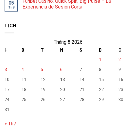
Funbet Casino: Quick Spin, Big Pulse – La
05
Experiencia de Sesión Corta
Th8
LỊCH
Tháng 8 2026
H
B
T
N
S
B
C
1
2
3
4
5
6
7
8
9
10
11
12
13
14
15
16
17
18
19
20
21
22
23
24
25
26
27
28
29
30
31
« Th7