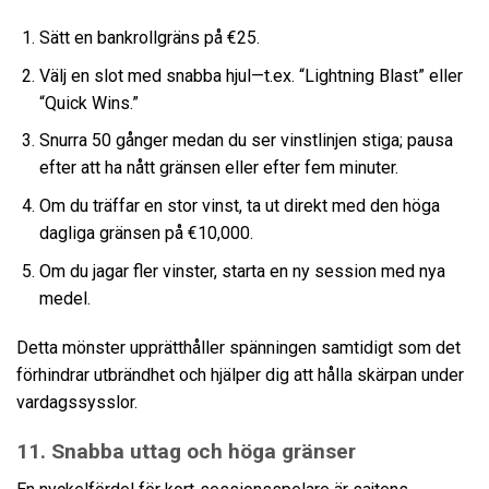
Sätt en bankrollgräns på €25.
Välj en slot med snabba hjul—t.ex. “Lightning Blast” eller
“Quick Wins.”
Snurra 50 gånger medan du ser vinstlinjen stiga; pausa
efter att ha nått gränsen eller efter fem minuter.
Om du träffar en stor vinst, ta ut direkt med den höga
dagliga gränsen på €10,000.
Om du jagar fler vinster, starta en ny session med nya
medel.
Detta mönster upprätthåller spänningen samtidigt som det
förhindrar utbrändhet och hjälper dig att hålla skärpan under
vardagssysslor.
11. Snabba uttag och höga gränser